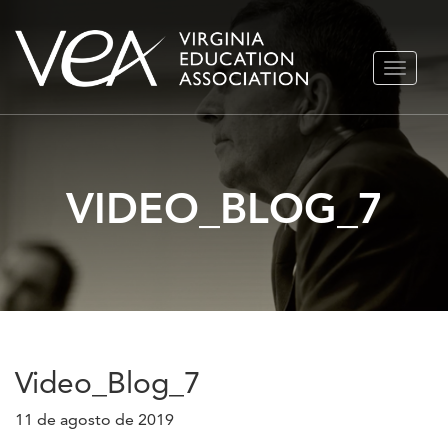
Ir
ALTERN
al
NAVEGA
contenido
VIDEO_BLOG_7
Video_Blog_7
11 de agosto de 2019