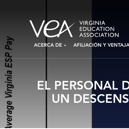
Ir
ACERCA DE
AFILIACIÓN Y VENTAJ
al
contenido
EL PERSONAL 
UN DESCENS