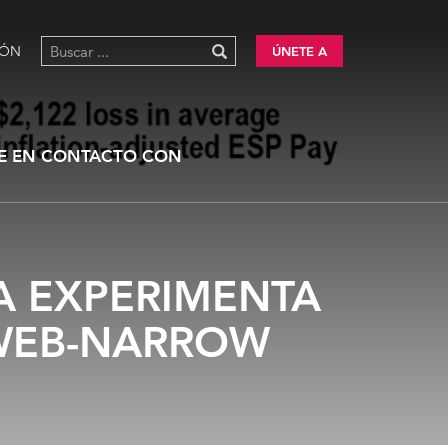
IÓN
ÚNETE A
E EN CONTACTO CON
A EXPERIMENTA
_WEB-NARROW