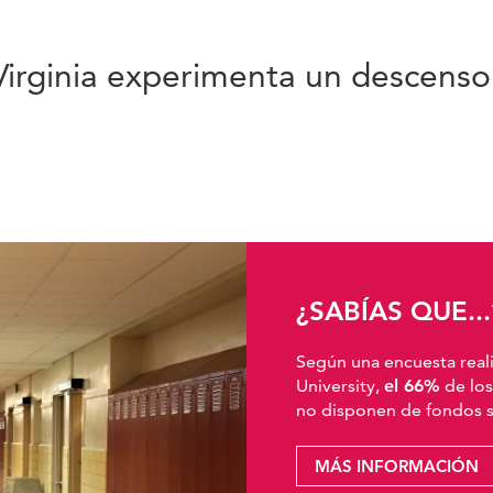
Virginia experimenta un descenso
¿SABÍAS QUE...
Según una encuesta real
University,
el 66%
de los
no disponen de fondos su
MÁS INFORMACIÓN