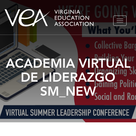
Ir
ALTERN
al
NAVEGA
contenido
ACADEMIA VIRTUAL
DE LIDERAZGO
SM_NEW