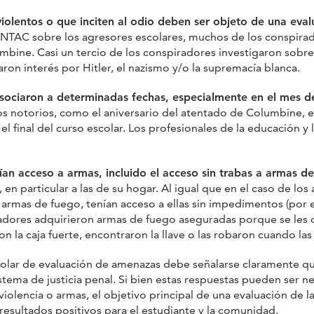
olentos o que inciten al odio deben ser objeto de una eval
 NTAC sobre los agresores escolares, muchos de los conspirad
umbine. Casi un tercio de los conspiradores investigaron sob
ron interés por Hitler, el nazismo y/o la supremacía blanca.
ociaron a determinadas fechas, especialmente en el mes de
 notorios, como el aniversario del atentado de Columbine, el 
el final del curso escolar. Los profesionales de la educación 
ían acceso a armas, incluido el acceso sin trabas a armas d
 en particular a las de su hogar. Al igual que en el caso de los
r armas de fuego, tenían acceso a ellas sin impedimentos (por
iradores adquirieron armas de fuego aseguradas porque se les 
on la caja fuerte, encontraron la llave o las robaron cuando las
colar de evaluación de amenazas debe señalarse claramente que 
 sistema de justicia penal. Si bien estas respuestas pueden ser
violencia o armas, el objetivo principal de una evaluación de 
 resultados positivos para el estudiante y la comunidad.