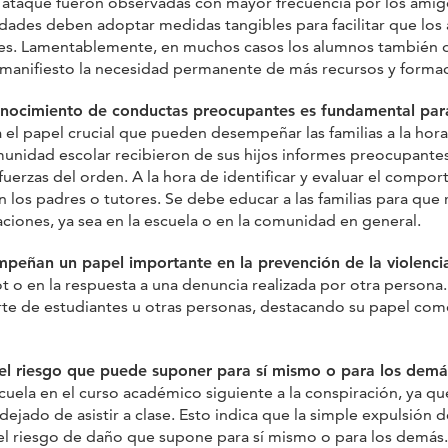
 ataque fueron observadas con mayor frecuencia por los ami
idades deben adoptar medidas tangibles para facilitar que l
s. Lamentablemente, en muchos casos los alumnos también 
 manifiesto la necesidad permanente de más recursos y formac
econocimiento de conductas preocupantes es fundamental par
ra el papel crucial que pueden desempeñar las familias a la ho
munidad escolar recibieron de sus hijos informes preocupante
s fuerzas del orden. A la hora de identificar y evaluar el comp
 los padres o tutores. Se debe educar a las familias para que 
ciones, ya sea en la escuela o en la comunidad en general.
peñan un papel importante en la prevención de la violenci
o en la respuesta a una denuncia realizada por otra persona. 
rte de estudiantes u otras personas, destacando su papel co
 el riesgo que puede suponer para sí mismo o para los demá
ela en el curso académico siguiente a la conspiración, ya qu
ejado de asistir a clase. Esto indica que la simple expulsión 
l riesgo de daño que supone para sí mismo o para los demás.