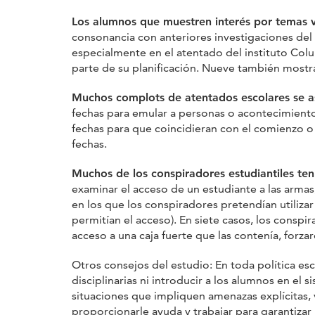
Los alumnos que muestren interés por temas vi
consonancia con anteriores investigaciones del
especialmente en el atentado del instituto Col
parte de su planificación. Nueve también mostra
Muchos complots de atentados escolares se as
fechas para emular a personas o acontecimientos
fechas para que coincidieran con el comienzo o 
fechas.
Muchos de los conspiradores estudiantiles ten
examinar el acceso de un estudiante a las armas,
en los que los conspiradores pretendían utiliza
permitían el acceso). En siete casos, los consp
acceso a una caja fuerte que las contenía, forzar
Otros consejos del estudio: En toda política es
disciplinarias ni introducir a los alumnos en el
situaciones que impliquen amenazas explícitas, 
proporcionarle ayuda y trabajar para garantizar