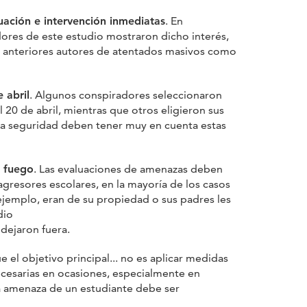
uación e intervención inmediatas
. En
ores de este estudio mostraron dicho interés,
re anteriores autores de atentados masivos como
 abril
. Algunos conspiradores seleccionaron
20 de abril, mientras que otros eligieron sus
y la seguridad deben tener muy en cuenta estas
e fuego
. Las evaluaciones de amenazas deben
 agresores escolares, en la mayoría de los casos
 ejemplo, eran de su propiedad o sus padres les
dio
 dejaron fuera.
el objetivo principal... no es aplicar medidas
 necesarias en ocasiones, especialmente en
la amenaza de un estudiante debe ser