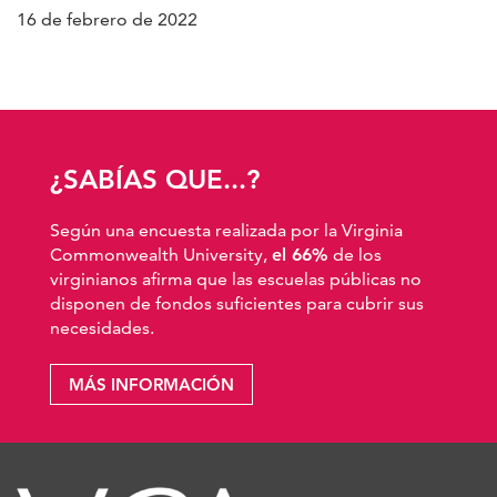
16 de febrero de 2022
¿SABÍAS QUE...?
Según una encuesta realizada por la Virginia
Commonwealth University,
el 66%
de los
virginianos afirma que las escuelas públicas no
disponen de fondos suficientes para cubrir sus
necesidades.
MÁS INFORMACIÓN