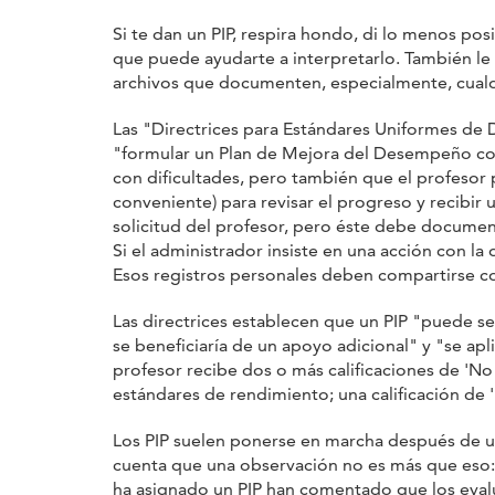
Si te dan un PIP, respira hondo, di lo menos po
que puede ayudarte a interpretarlo. También le 
archivos que documenten, especialmente, cualq
Las "Directrices para Estándares Uniformes de 
"formular un Plan de Mejora del Desempeño conj
con dificultades, pero también que el profesor
conveniente) para revisar el progreso y recibir
solicitud del profesor, pero éste debe document
Si el administrador insiste en una acción con l
Esos registros personales deben compartirse co
Las directrices establecen que un PIP "puede s
se beneficiaría de un apoyo adicional" y "se apl
profesor recibe dos o más calificaciones de 'No 
estándares de rendimiento; una calificación de 
Los PIP suelen ponerse en marcha después de un
cuenta que una observación no es más que eso: 
ha asignado un PIP han comentado que los evalu