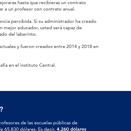
joraras hasta que recibieras un contrato
ar a un profesor con contrato anual.
encia percibida. Si su administrador ha creado
un mejor educador, usted será capaz de
ado del laberinto.
ctuales y fueron creados entre 2014 y 2018 en
a en el instituto Central.
?
profesores de las escuelas públicas de
de 65.830 dólares. Es decir,
4.260 dólares