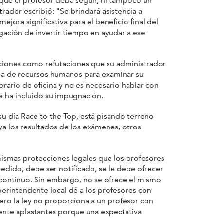
 que el profesor deba seguir, ni tampoco un
rador escribió: "Se brindará asistencia a
ejora significativa para el beneficio final del
gación de invertir tiempo en ayudar a ese
ciones como refutaciones que su administrador
cina de recursos humanos para examinar su
orario de oficina y no es necesario hablar con
e ha incluido su impugnación.
u día Race to the Top, está pisando terreno
a los resultados de los exámenes, otros
mismas protecciones legales que los profesores
edido, debe ser notificado, se le debe ofrecer
o continuo. Sin embargo, no se ofrece el mismo
uperintendente local dé a los profesores con
ero la ley no proporciona a un profesor con
mente aplastantes porque una expectativa