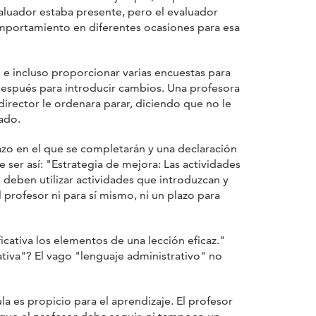
luador estaba presente, pero el evaluador
omportamiento en diferentes ocasiones para esa
, e incluso proporcionar varias encuestas para
después para introducir cambios. Una profesora
director le ordenara parar, diciendo que no le
ado.
azo en el que se completarán y una declaración
ser así: "Estrategia de mejora: Las actividades
 deben utilizar actividades que introduzcan y
l profesor ni para sí mismo, ni un plazo para
icativa los elementos de una lección eficaz."
ativa"? El vago "lenguaje administrativo" no
la es propicio para el aprendizaje. El profesor