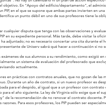
guntas". No hay un calendario ni un plan de acción específico
l objetivo. En "Apoyo del edificio/departamento", el administ
 un PIP, en el que se supone que ambas partes invierten en una m
entifica un punto débil en uno de sus profesores tiene la obli
cualquier disputa que tenga con las observaciones y evalua
PIP en su expediente personal. Más tarde, debe visitar la ofi
 ha adjuntado; no es necesario concertar una cita durante el h
presentante de Uniserv sabrá qué hacer a continuación si no s
os exámenes de sus alumnos a su rendimiento, como exigió en s
ialmente un sistema de evaluación del profesorado que excluy
 revisando actualmente.
ores en prácticas con contratos anuales, que no gozan de las 
nuo. Durante un año de contrato, si un nuevo profesor es desp
bada para el despido, al igual que a un profesor con contrat
 para el año siguiente. La ley de Virginia sólo exige que el s
hay" de la recomendación de no renovar el contrato docente. P
s razones. Para esos profesores, los PIP pueden ser especial