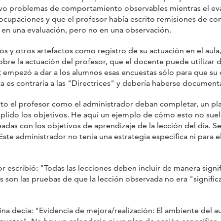
vo problemas de comportamiento observables mientras el eva
ocupaciones y que el profesor había escrito remisiones de c
ar en una evaluación, pero no en una observación.
os y otros artefactos como registro de su actuación en el aula
re la actuación del profesor, que el docente puede utilizar 
P, empezó a dar a los alumnos esas encuestas sólo para que su 
a es contraria a las "Directrices" y debería haberse document
nto el profesor como el administrador deban completar, un pl
lido los objetivos. He aquí un ejemplo de cómo esto no suele 
das con los objetivos de aprendizaje de la lección del día. Se
Este administrador no tenía una estrategia específica ni para e
r escribió: "Todas las lecciones deben incluir de manera signif
s son las pruebas de que la lección observada no era "signific
na decía: "Evidencia de mejora/realización: El ambiente del au