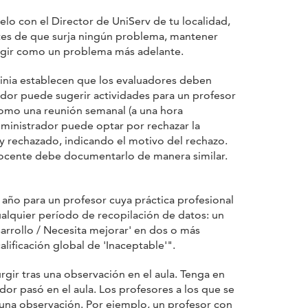
elo con el Director de UniServ de tu localidad,
antes de que surja ningún problema, mantener
rgir como un problema más adelante.
ginia establecen que los evaluadores deben
dor puede sugerir actividades para un profesor
como una reunión semanal (a una hora
dministrador puede optar por rechazar la
 y rechazado, indicando el motivo del rechazo.
l docente debe documentarlo de manera similar.
 año para un profesor cuya práctica profesional
cualquier período de recopilación de datos: un
sarrollo / Necesita mejorar' en dos o más
lificación global de 'Inaceptable'".
ir tras una observación en el aula. Tenga en
or pasó en el aula. Los profesores a los que se
 una observación. Por ejemplo, un profesor con