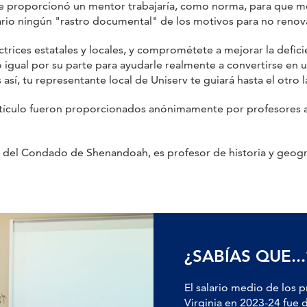
 te proporcionó un mentor trabajaría, como norma, para que me
sario ningún "rastro documental" de los motivos para no renov
trices estatales y locales, y comprométete a mejorar la defici
igual por su parte para ayudarle realmente a convertirse en 
así, tu representante local de Uniserv te guiará hasta el otro l
artículo fueron proporcionados anónimamente por profesores a
el Condado de Shenandoah, es profesor de historia y geografí
¿SABÍAS QUE...
El salario medio de los 
Virginia en 2023-24 fue 