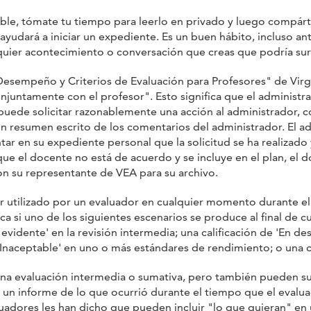
sible, tómate tu tiempo para leerlo en privado y luego compárt
ayudará a iniciar un expediente. Es un buen hábito, incluso 
uier acontecimiento o conversación que creas que podría su
Desempeño y Criterios de Evaluación para Profesores" de Vir
untamente con el profesor". Esto significa que el administra
 puede solicitar razonablemente una acción al administrador, 
 un resumen escrito de los comentarios del administrador. El a
ar en su expediente personal que la solicitud se ha realizado
a que el docente no está de acuerdo y se incluye en el plan, e
n su representante de VEA para su archivo.
er utilizado por un evaluador en cualquier momento durante el
ica si uno de los siguientes escenarios se produce al final de 
evidente' en la revisión intermedia; una calificación de 'En de
'Inaceptable' en uno o más estándares de rendimiento; o una ca
a evaluación intermedia o sumativa, pero también pueden surg
un informe de lo que ocurrió durante el tiempo que el evaluad
adores les han dicho que pueden incluir "lo que quieran" en