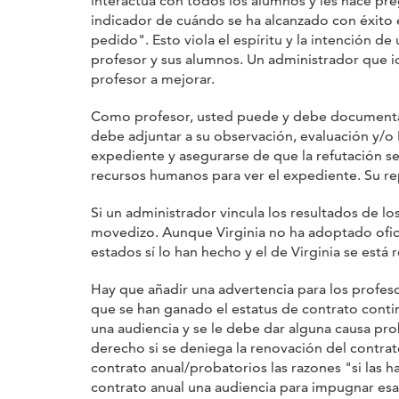
interactúa con todos los alumnos y les hace pre
indicador de cuándo se ha alcanzado con éxito e
pedido". Esto viola el espíritu y la intención de
profesor y sus alumnos. Un administrador que id
profesor a mejorar.
Como profesor, usted puede y debe documentar 
debe adjuntar a su observación, evaluación y/o 
expediente y asegurarse de que la refutación se
recursos humanos para ver el expediente. Su re
Si un administrador vincula los resultados de l
movedizo. Aunque Virginia no ha adoptado ofic
estados sí lo han hecho y el de Virginia se está
Hay que añadir una advertencia para los profes
que se han ganado el estatus de contrato conti
una audiencia y se le debe dar alguna causa pro
derecho si se deniega la renovación del contrato
contrato anual/probatorios las razones "si las 
contrato anual una audiencia para impugnar esa